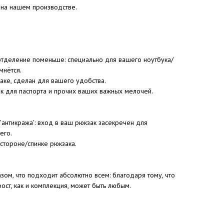
 на нашем производстве.
 отделение поменьше: специально для вашего ноутбука/
мнётся.
аке, сделан для вашего удобства.
к для паспорта и прочих ваших важных мелочей.
антикража': вход в ваш рюкзак засекречен для
его.
стороне/спинке рюкзака.
зом, что подходит абсолютно всем: благодаря тому, что
ост, как и комплекция, может быть любым.